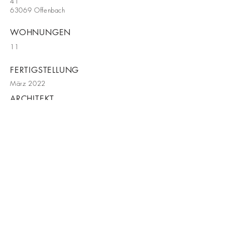
41
63069 Offenbach
WOHNUNGEN
11
FERTIGSTELLUNG
März 2022
ARCHITEKT
Herr Klaus Huber
hs-architektur plus
BE IN
TOUCH