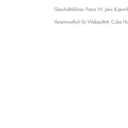
Geschäftsführer: Franz W. Jans & Jennif
Verantwortlich für Webauftritt: Cub
CUBE HAUS GmbH & Co. KG